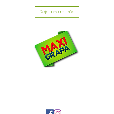
Dejar una reseña
N
om
2