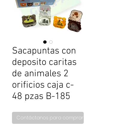
Sacapuntas con
deposito caritas
de animales 2
orificios caja c-
48 pzas B-185
Contáctanos para comprar