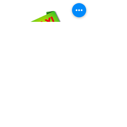
WhatsApp:
66-72-49-57-12
NOSOTROS