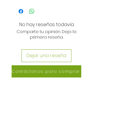
No hay reseñas todavía
Comparte tu opinión. Deja la
primera reseña.
Dejar una reseña
Contáctanos para comprar
CONTACTANOS
Lázaro de Cebreros #3390
San Rafael, CP 80150
Culiacán, Sin.
Email:
maxigrapacl@gmail.com