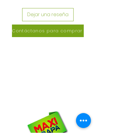
Dejar una reseña
Contáctanos para comprar
CONTACTANOS
Lázaro de Cebreros #3390
San Rafael, CP 80150
Culiacán, Sin.
Email:
maxigrapacl@gmail.com
WhatsApp:
66-72-49-57-12