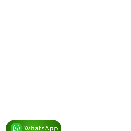
CONTACTANOS
Lázaro de Cebreros #3390
San Rafael, CP 80150
Culiacán, Sin.
Email:
maxigrapacl@gmail.c
WhatsApp:
66-72-49-57-1
WhatsApp