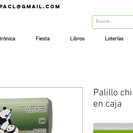
pacl@gmail.com
r
trónica
Fiesta
Libros
Loterías
Palillo ch
en caja
Contáctanos 