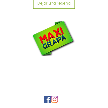
Dejar una reseña
N
om
2