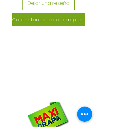
Dejar una reseña
Contáctanos para comprar
CONTACTANOS
Lázaro de Cebreros #3390
San Rafael, CP 80150
Culiacán, Sin.
Email:
maxigrapacl@gmail.com
WhatsApp:
66-72-49-57-12