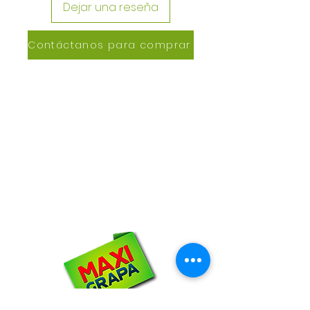
Dejar una reseña
Contáctanos para comprar
CONTACTANOS
Lázaro de Cebreros #3390
San Rafael, CP 80150
Culiacán, Sin.
Email:
maxigrapacl@gmail.com
WhatsApp:
66-72-49-57-12