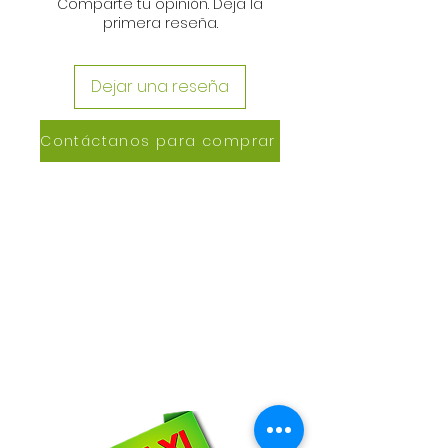
Comparte tu opinión. Deja la
primera reseña.
Dejar una reseña
Contáctanos para comprar
CONTACTANOS
Lázaro de Cebreros #3390
San Rafael, CP 80150
Culiacán, Sin.
Email:
maxigrapacl@gmail.com
WhatsApp:
66-72-49-57-12