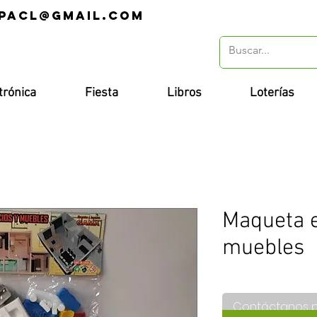
pacl@gmail.com
r
trónica
Fiesta
Libros
Loterías
Maqueta e
muebles
Contáctanos 