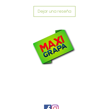
Dejar una reseña
N
om
2