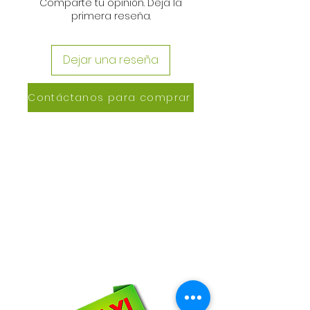
Comparte tu opinión. Deja la
primera reseña.
Dejar una reseña
Contáctanos para comprar
CONTACTANOS
Lázaro de Cebreros #3390
San Rafael, CP 80150
Culiacán, Sin.
Email:
maxigrapacl@gmail.com
WhatsApp:
66-72-49-57-12