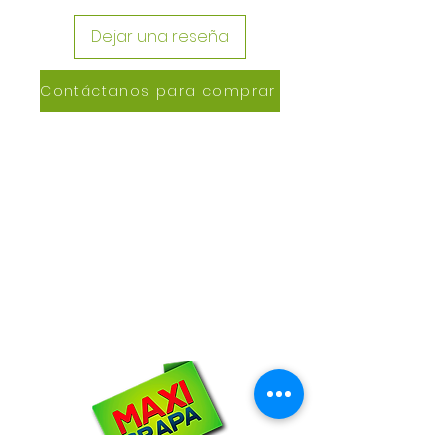
Dejar una reseña
Contáctanos para comprar
CONTACTANOS
Lázaro de Cebreros #3390
San Rafael, CP 80150
Culiacán, Sin.
Email:
maxigrapacl@gmail.com
WhatsApp:
66-72-49-57-12