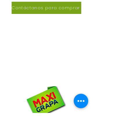
Contáctanos para comprar
CONTACTANOS
Lázaro de Cebreros #3390
San Rafael, CP 80150
Culiacán, Sin.
Email:
maxigrapacl@gmail.com
WhatsApp:
66-72-49-57-12
NOSOTROS