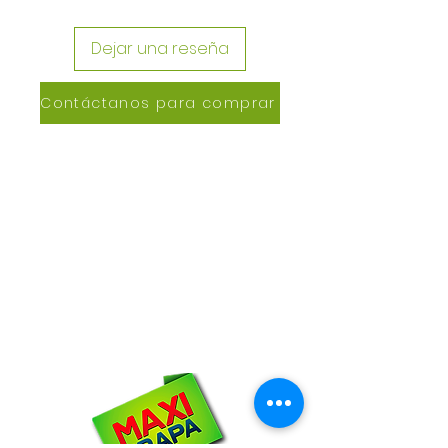
Dejar una reseña
Contáctanos para comprar
CONTACTANOS
Lázaro de Cebreros #3390
San Rafael, CP 80150
Culiacán, Sin.
Email:
maxigrapacl@gmail.com
WhatsApp:
66-72-49-57-12