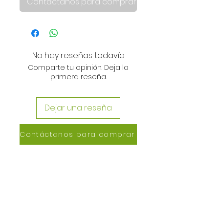
Contáctanos para comprar
No hay reseñas todavía
Comparte tu opinión. Deja la
primera reseña.
Dejar una reseña
Contáctanos para comprar
CONTACTANOS
Lázaro de Cebreros #3390
San Rafael, CP 80150
Culiacán, Sin.
Email: