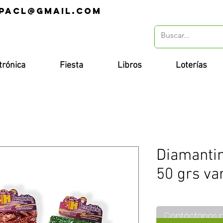
pacl@gmail.com
r
trónica
Fiesta
Libros
Loterías
Diamantin
50 grs va
Contáctanos 