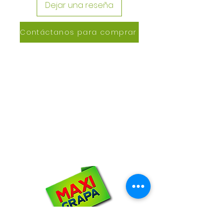
Dejar una reseña
Contáctanos para comprar
CONTACTANOS
Lázaro de Cebreros #3390
San Rafael, CP 80150
Culiacán, Sin.
Email:
maxigrapacl@gmail.com
WhatsApp:
66-72-49-57-12