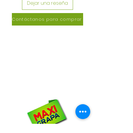
Dejar una reseña
Contáctanos para comprar
CONTACTANOS
Lázaro de Cebreros #3390
San Rafael, CP 80150
Culiacán, Sin.
Email:
maxigrapacl@gmail.com
WhatsApp:
66-72-49-57-12