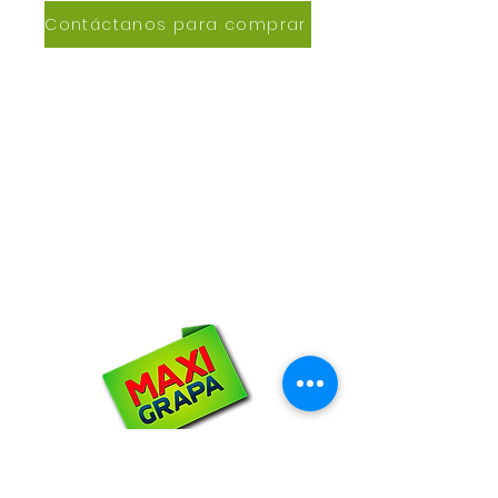
Contáctanos para comprar
CONTACTANOS
Lázaro de Cebreros #3390
San Rafael, CP 80150
Culiacán, Sin.
Email:
maxigrapacl@gmail.com
WhatsApp:
66-72-49-57-12
NOSOTROS