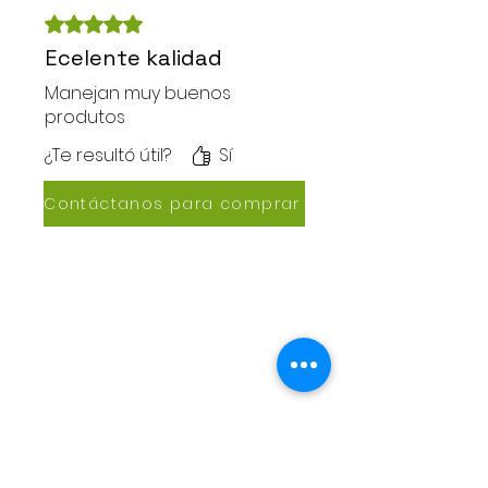
Obtuvo 5 de 5 estrellas.
Ecelente kalidad
Manejan muy buenos
produtos
¿Te resultó útil?
Sí
Contáctanos para comprar
CONTACTANOS
Lázaro de Cebreros #3390
San Rafael, CP 80150
Culiacán, Sin.
Email:
maxigrapacl@gmail.com
WhatsApp:
66-72-49-57-12