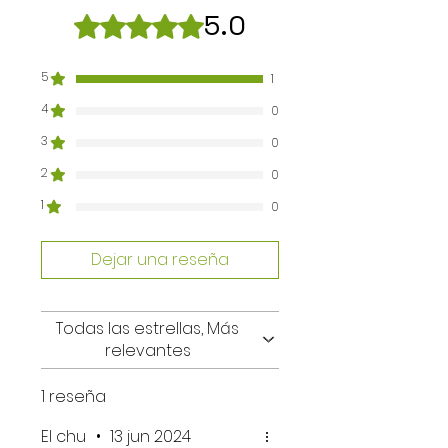
5.0
Obtuvo 5 de 5 estrellas.
5
1
4
0
3
0
2
0
1
0
Dejar una reseña
Todas las estrellas, Más
relevantes
1 reseña
El chu
•
13 jun 2024