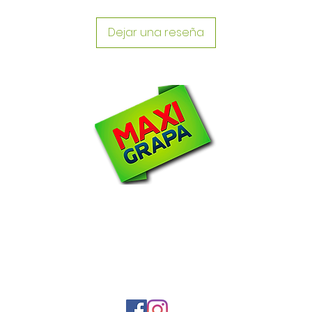
Dejar una reseña
N
om
2