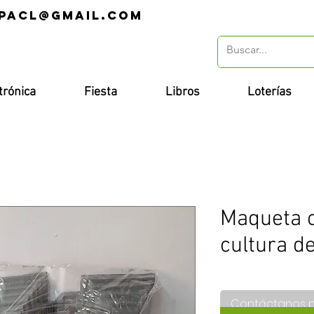
pacl@gmail.com
r
trónica
Fiesta
Libros
Loterías
Maqueta c
cultura d
Contáctanos 