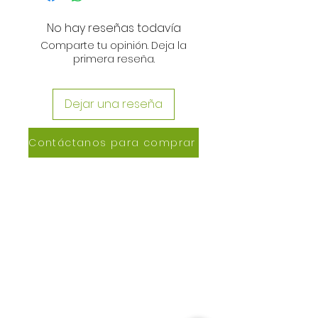
No hay reseñas todavía
Comparte tu opinión. Deja la
primera reseña.
Dejar una reseña
Contáctanos para comprar
CONTACTANOS
Lázaro de Cebreros #3390
San Rafael, CP 80150
Culiacán, Sin.
Email:
maxigrapacl@gmail.com