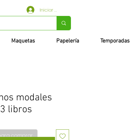
Iniciar sesión
Maquetas
Papelería
Temporadas
enos modales
3 libros
para comprar