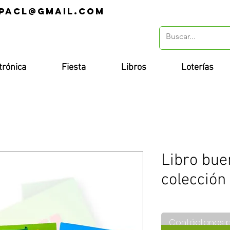
pacl@gmail.com
r
trónica
Fiesta
Libros
Loterías
Libro bu
colección 
Contáctanos 