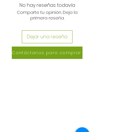
No hay reseñas todavía
Comparte tu opinión. Deja la
primera reseña.
Dejar una reseña
Contáctanos para comprar
CONTACTANOS
Lázaro de Cebreros #3390
San Rafael, CP 80150
Culiacán, Sin.
Email:
maxigrapacl@gmail.com
WhatsApp:
66-72-49-57-12