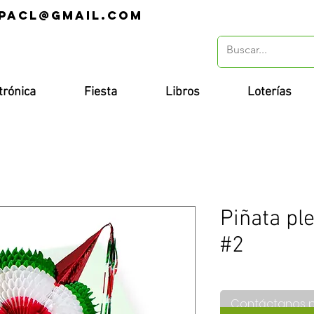
pacl@gmail.com
r
trónica
Fiesta
Libros
Loterías
Piñata ple
#2
Contáctanos 