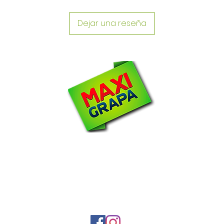
Dejar una reseña
N
om
2