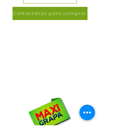
Contáctanos para comprar
CONTACTANOS
Lázaro de Cebreros #3390
San Rafael, CP 80150
Culiacán, Sin.
Email:
maxigrapacl@gmail.com
WhatsApp:
66-72-49-57-12