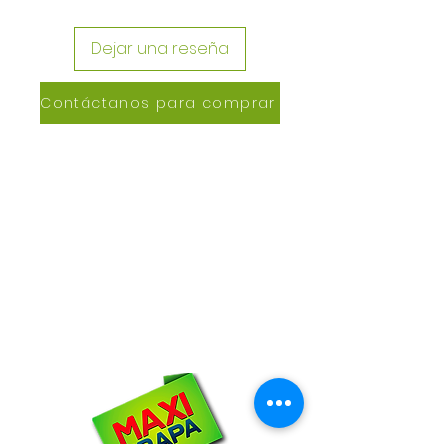
Dejar una reseña
Contáctanos para comprar
CONTACTANOS
Lázaro de Cebreros #3390
San Rafael, CP 80150
Culiacán, Sin.
Email:
maxigrapacl@gmail.com
WhatsApp:
66-72-49-57-12