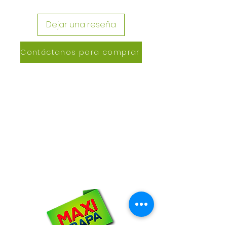
Dejar una reseña
Contáctanos para comprar
CONTACTANOS
Lázaro de Cebreros #3390
San Rafael, CP 80150
Culiacán, Sin.
Email:
maxigrapacl@gmail.com
WhatsApp:
66-72-49-57-12