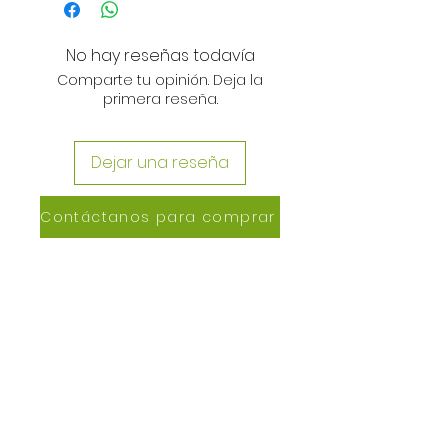
No hay reseñas todavía
Comparte tu opinión. Deja la
primera reseña.
Dejar una reseña
Contáctanos para comprar
CONTACTANOS
Lázaro de Cebreros #3390
San Rafael, CP 80150
Culiacán, Sin.
Email:
maxigrapacl@gmail.com