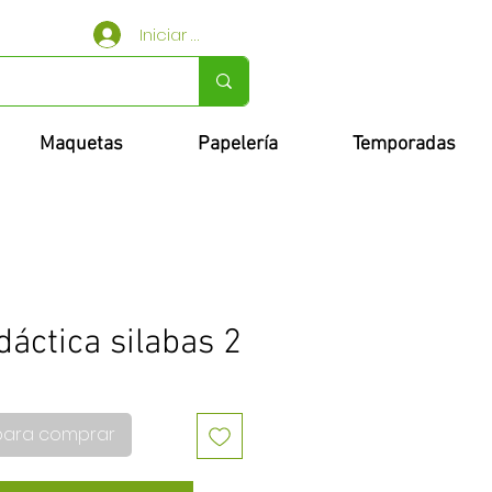
Iniciar sesión
Maquetas
Papelería
Temporadas
dáctica silabas 2
para comprar