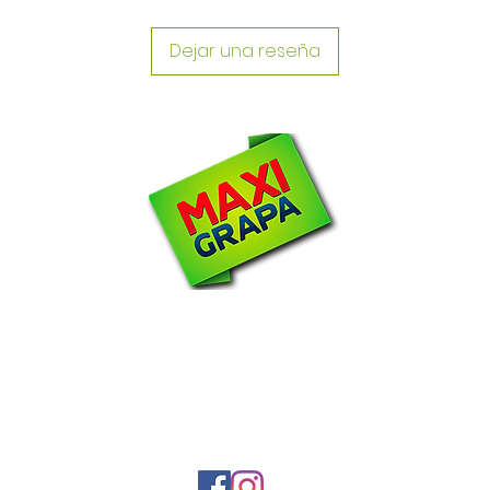
Dejar una reseña
N
om
2