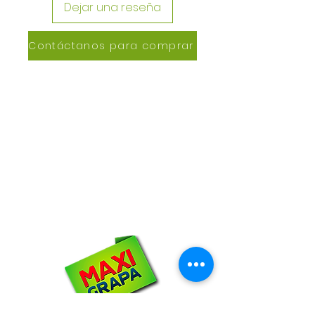
Dejar una reseña
Contáctanos para comprar
CONTACTANOS
Lázaro de Cebreros #3390
San Rafael, CP 80150
Culiacán, Sin.
Email:
maxigrapacl@gmail.com
WhatsApp:
66-72-49-57-12