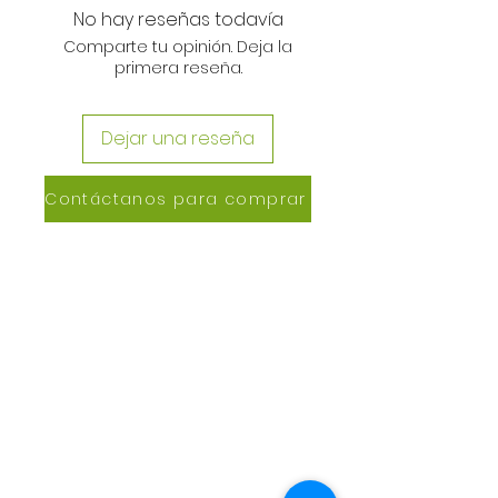
No hay reseñas todavía
Comparte tu opinión. Deja la
primera reseña.
Dejar una reseña
Contáctanos para comprar
CONTACTANOS
Lázaro de Cebreros #3390
San Rafael, CP 80150
Culiacán, Sin.
Email:
maxigrapacl@gmail.com
WhatsApp:
66-72-49-57-12