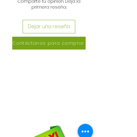
Comparte tu opinión. Deja la
primera reseña.
Dejar una reseña
Contáctanos para comprar
CONTACTANOS
Lázaro de Cebreros #3390
San Rafael, CP 80150
Culiacán, Sin.
Email:
maxigrapacl@gmail.com
WhatsApp:
66-72-49-57-12