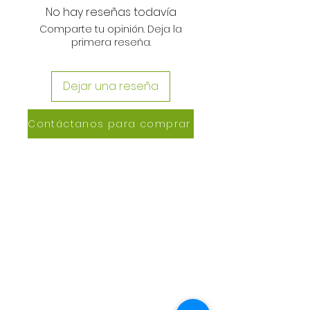
No hay reseñas todavía
Comparte tu opinión. Deja la
primera reseña.
Dejar una reseña
Contáctanos para comprar
CONTACTANOS
Lázaro de Cebreros #3390
San Rafael, CP 80150
Culiacán, Sin.
Email:
maxigrapacl@gmail.com
WhatsApp:
66-72-49-57-12