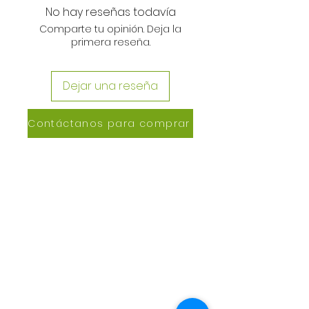
No hay reseñas todavía
Comparte tu opinión. Deja la
primera reseña.
Dejar una reseña
Contáctanos para comprar
CONTACTANOS
Lázaro de Cebreros #3390
San Rafael, CP 80150
Culiacán, Sin.
Email:
maxigrapacl@gmail.com
WhatsApp:
66-72-49-57-12