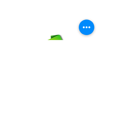
Email:
maxigrapacl@gmail.com
WhatsApp:
66-72-49-57-12
NOSOTROS