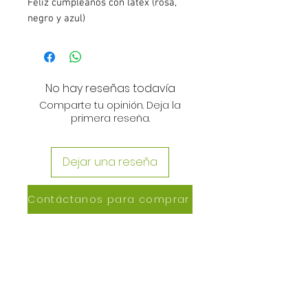
Feliz cumpleaños con látex (rosa,
negro y azul)
No hay reseñas todavía
Comparte tu opinión. Deja la
primera reseña.
Dejar una reseña
Contáctanos para comprar
CONTACTANOS
Lázaro de Cebreros #3390
San Rafael, CP 80150
Culiacán, Sin.