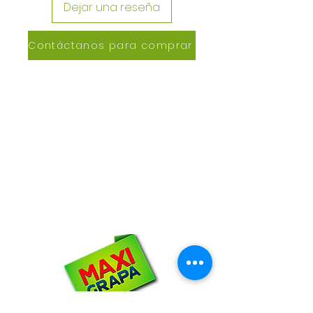
Dejar una reseña
Contáctanos para comprar
CONTACTANOS
Lázaro de Cebreros #3390
San Rafael, CP 80150
Culiacán, Sin.
Email:
maxigrapacl@gmail.com
WhatsApp:
66-72-49-57-12