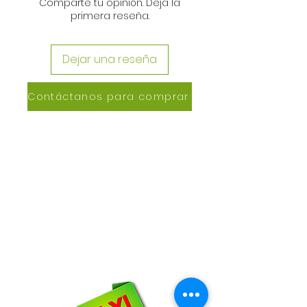
Comparte tu opinión. Deja la
primera reseña.
Dejar una reseña
Contáctanos para comprar
CONTACTANOS
Lázaro de Cebreros #3390
San Rafael, CP 80150
Culiacán, Sin.
Email:
maxigrapacl@gmail.com
WhatsApp:
66-72-49-57-12