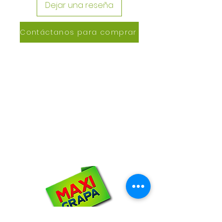
Dejar una reseña
Contáctanos para comprar
CONTACTANOS
Lázaro de Cebreros #3390
San Rafael, CP 80150
Culiacán, Sin.
Email:
maxigrapacl@gmail.com
WhatsApp:
66-72-49-57-12