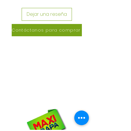
Dejar una reseña
Contáctanos para comprar
CONTACTANOS
Lázaro de Cebreros #3390
San Rafael, CP 80150
Culiacán, Sin.
Email:
maxigrapacl@gmail.com
WhatsApp:
66-72-49-57-12