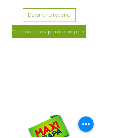
Dejar una reseña
Contáctanos para comprar
CONTACTANOS
Lázaro de Cebreros #3390
San Rafael, CP 80150
Culiacán, Sin.
Email:
maxigrapacl@gmail.com
WhatsApp:
66-72-49-57-12