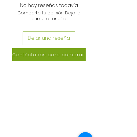
No hay reseñas todavía
Comparte tu opinión. Deja la
primera reseña.
Dejar una reseña
Contáctanos para comprar
CONTACTANOS
Lázaro de Cebreros #3390
San Rafael, CP 80150
Culiacán, Sin.
Email:
maxigrapacl@gmail.com
WhatsApp:
66-72-49-57-12