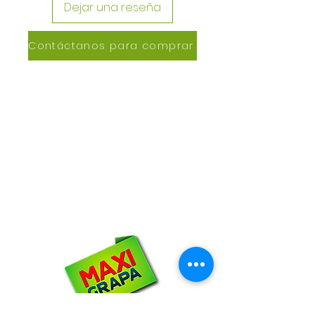
Dejar una reseña
Contáctanos para comprar
CONTACTANOS
Lázaro de Cebreros #3390
San Rafael, CP 80150
Culiacán, Sin.
Email:
maxigrapacl@gmail.com
WhatsApp:
66-72-49-57-12