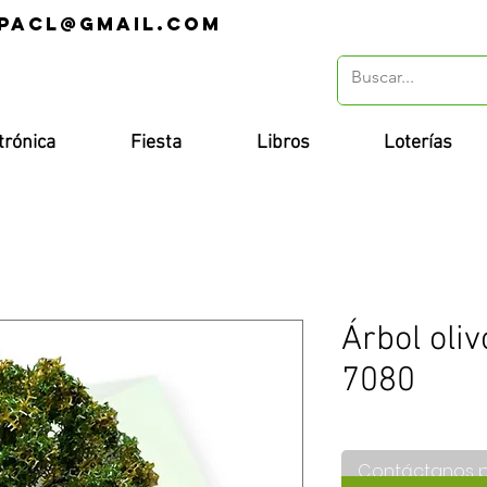
pacl@gmail.com
r
trónica
Fiesta
Libros
Loterías
Árbol oliv
7080
Contáctanos 