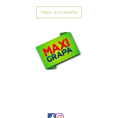
Dejar una reseña
N
om
2