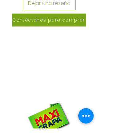
Dejar una reseña
Contáctanos para comprar
CONTACTANOS
Lázaro de Cebreros #3390
San Rafael, CP 80150
Culiacán, Sin.
Email:
maxigrapacl@gmail.com
WhatsApp:
66-72-49-57-12