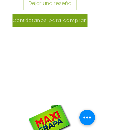
Dejar una reseña
Contáctanos para comprar
CONTACTANOS
Lázaro de Cebreros #3390
San Rafael, CP 80150
Culiacán, Sin.
Email:
maxigrapacl@gmail.com
WhatsApp:
66-72-49-57-12